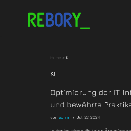
Zum
Inhalt
springen
Home
»
KI
KI
Optimierung der IT-In
und bewährte Praktik
von
admin
Juli 27, 2024
In der heutigen digitalen Ära müsse