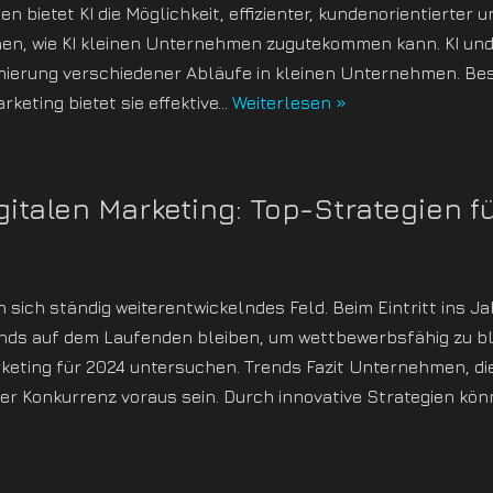
bietet KI die Möglichkeit, effizienter, kundenorientierter u
en, wie KI kleinen Unternehmen zugutekommen kann. KI und 
mierung verschiedener Abläufe in kleinen Unternehmen. Be
keting bietet sie effektive…
Weiterlesen »
italen Marketing: Top-Strategien f
n sich ständig weiterentwickelndes Feld. Beim Eintritt ins J
ds auf dem Laufenden bleiben, um wettbewerbsfähig zu ble
rketing für 2024 untersuchen. Trends Fazit Unternehmen, die
r Konkurrenz voraus sein. Durch innovative Strategien kön