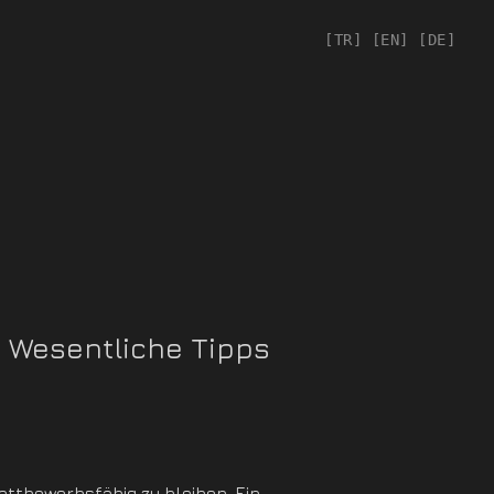
[TR]
[EN]
[DE]
: Wesentliche Tipps
ettbewerbsfähig zu bleiben. Ein